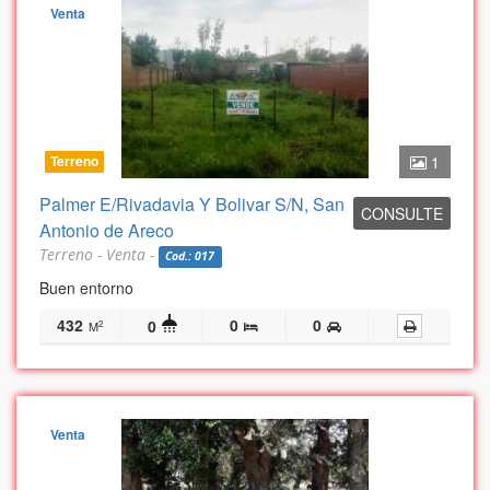
Venta
Terreno
1
Palmer E/Rivadavia Y Bolivar S/N, San
CONSULTE
Antonio de Areco
Terreno - Venta -
Cod.: 017
Buen entorno
432
0
0
0
2
M
Venta