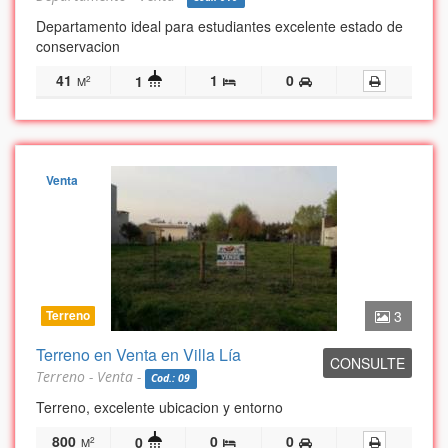
Departamento ideal para estudiantes excelente estado de
conservacion
41
1
0
1
2
M
Venta
Terreno
3
Terreno en Venta en Villa Lía
CONSULTE
Terreno - Venta -
Cod.: 09
Terreno, excelente ubicacion y entorno
800
0
0
0
2
M