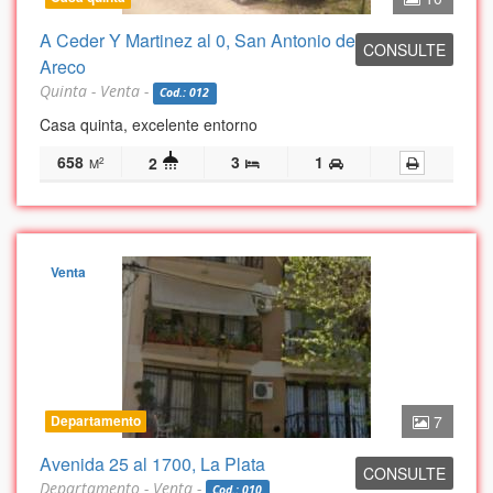
A Ceder Y Martinez al 0, San Antonio de
CONSULTE
Areco
Quinta - Venta -
Cod.: 012
Casa quinta, excelente entorno
658
3
1
2
2
M
Venta
Departamento
7
Avenida 25 al 1700, La Plata
CONSULTE
Departamento - Venta -
Cod.: 010