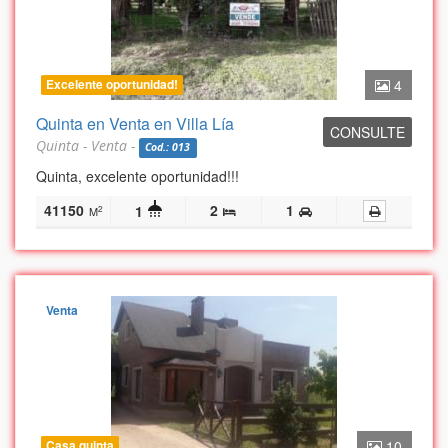
Excelente oportunidad!
4
Quinta en Venta en Villa Lía
CONSULTE
Quinta - Venta -
Cod.: 013
Quinta, excelente oportunidad!!!
41150
2
1
1
2
M
Venta
Casa quinta
10