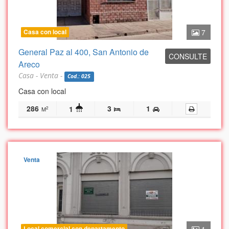
Casa con local
7
General Paz al 400, San Antonio de
CONSULTE
Areco
Casa - Venta -
Cod.: 025
Casa con local
286
3
1
1
2
M
Venta
Local comercial con departamento