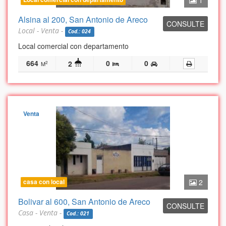
1
Alsina al 200, San Antonio de Areco
CONSULTE
Local - Venta -
Cod.: 024
Local comercial con departamento
664
0
0
2
2
M
Venta
casa con local
2
Bolivar al 600, San Antonio de Areco
CONSULTE
Casa - Venta -
Cod.: 021