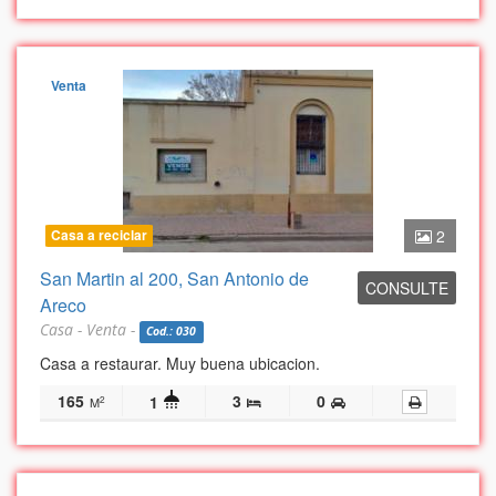
Venta
Casa a reciclar
2
San Martin al 200, San Antonio de
CONSULTE
Areco
Casa - Venta -
Cod.: 030
Casa a restaurar. Muy buena ubicacion.
165
3
0
1
2
M