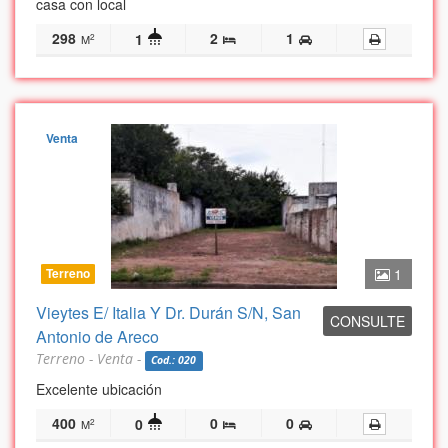
casa con local
298
2
1
1
2
M
Venta
Terreno
1
Vieytes E/ Italia Y Dr. Durán S/N, San
CONSULTE
Antonio de Areco
Terreno - Venta -
Cod.: 020
Excelente ubicación
400
0
0
0
2
M