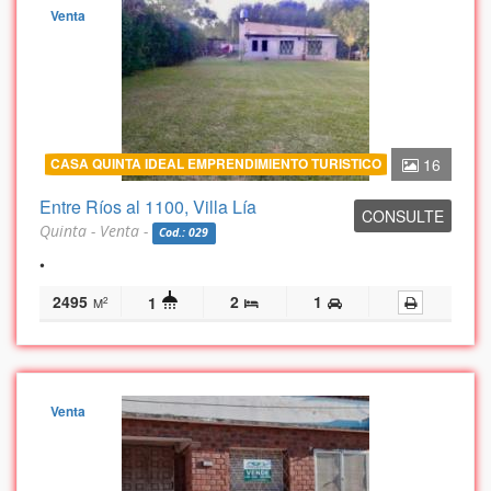
Venta
CASA QUINTA IDEAL EMPRENDIMIENTO TURISTICO
16
Entre Ríos al 1100, Villa Lía
CONSULTE
Quinta - Venta -
Cod.: 029
•
2495
2
1
1
2
M
Venta