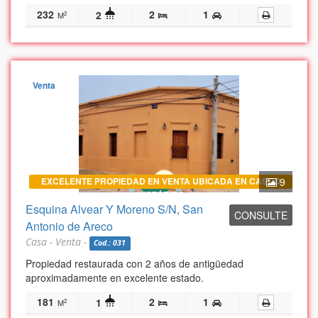
232
2
1
2
2
M
Venta
EXCELENTE PROPIEDAD EN VENTA UBICADA EN CASCO
9
HISTÓRICO
Esquina Alvear Y Moreno S/N, San
CONSULTE
Antonio de Areco
Casa - Venta -
Cod.: 031
Propiedad restaurada con 2 años de antigüedad
aproximadamente en excelente estado.
181
2
1
1
2
M