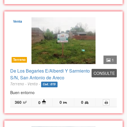
Venta
Terreno
1
De Los Begaries E/Alberdi Y Sarmiento
CONSULTE
S/N, San Antonio de Areco
Terreno - Venta -
Cod.: 019
Buen entorno
360
0
0
0
2
M